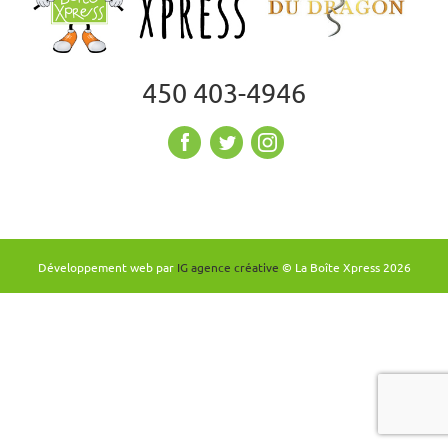
450 403-4946
Développement web par
IG agence créative
© La Boîte Xpress
2026