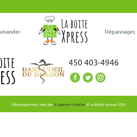
mander
Dépannages
450 403-4946
Développement web par
IG agence créative
© La Boîte Xpress
2026