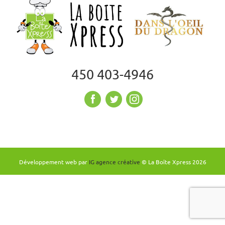
450 403-4946
Développement web par
IG agence créative
© La Boîte Xpress
2026